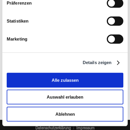
In den Betrieben Pfarrkirchen und Passau-Tiefenbach:
Präferenzen
►
Einzelhandelskauffrau/mann
Statistiken
In den Betrieben Pfarrkirchen und Passau-Tiefenbach:
Marketing
►
Groß- und Außenhandelskauffrau/mann
Details zeigen
Alle zulassen
Auswahl erlauben
Ablehnen
Datenschutzerklärung
Impressum
i