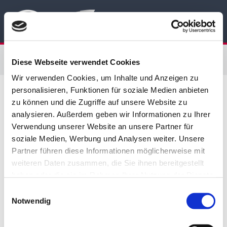
Diese Webseite verwendet Cookies
Wir verwenden Cookies, um Inhalte und Anzeigen zu
personalisieren, Funktionen für soziale Medien anbieten
zu können und die Zugriffe auf unsere Website zu
analysieren. Außerdem geben wir Informationen zu Ihrer
Jeweils im Herbst startet das neue Ausbildungsjahr.
Verwendung unserer Website an unsere Partner für
soziale Medien, Werbung und Analysen weiter. Unsere
In folgenden Ausbildungsberufen bilden wir aus:
Partner führen diese Informationen möglicherweise mit
weiteren Daten zusammen, die Sie ihnen bereitgestellt
In jedem unserer Betriebe:
haben oder die sie im Rahmen Ihrer Nutzung der Dienste
►
KFZ-Mechatroniker/in – Fachrichtung
gesammelt haben.
Einwilligungsauswahl
Nutzfahrzeugtechnik (LKW)
Notwendig