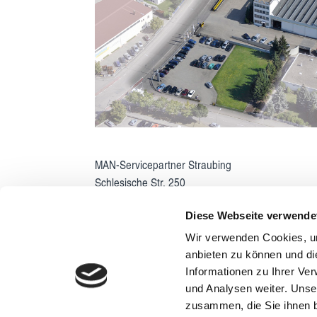
MAN-Servicepartner Straubing
Schlesische Str. 250
94315 Straubing
Diese Webseite verwende
Tel.: 09421/9263-0
Wir verwenden Cookies, um
Email:
straubing@frohnauer.de
anbieten zu können und di
Informationen zu Ihrer Ve
Bewerbungen bitte an bewerbung@frohnauer.de
und Analysen weiter. Unse
zusammen, die Sie ihnen b